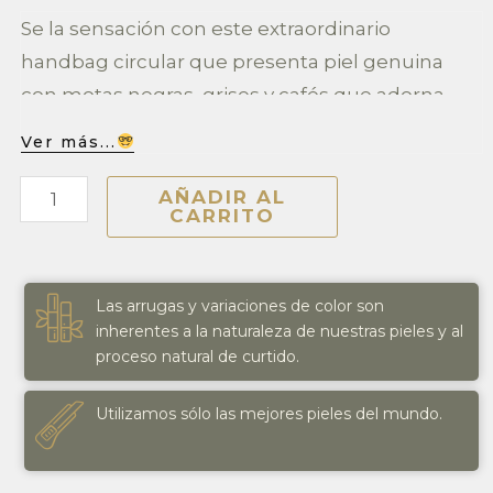
Se la sensación con este extraordinario
handbag circular que presenta piel genuina
con motas negras, grises y cafés que adorna
como chispas de chocolate al fondo claro.
Ver más...
Piel genuina
Interior de Gamuza café
LUNA
AÑADIR AL
Tarjetero interno
CARRITO
ROSSELLINI
Hecho a Mano 100%
cantidad
Garantía de 6 meses
ENVÍO GRATIS a todo México
Las arrugas y variaciones de color son
Envíos Internacionales
inherentes a la naturaleza de nuestras pieles y al
proceso natural de curtido.
Circular handbag featuring cowhide with cream
Utilizamos sólo las mejores pieles del mundo.
base and black, gray, and brown speckles that
adorn it like chocolate chips on a light