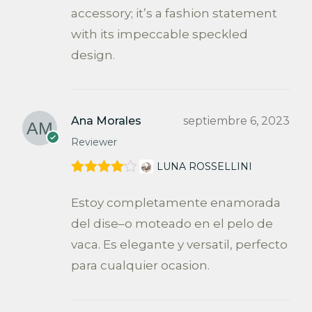
accessory; it’s a fashion statement
with its impeccable speckled
design.
Ana Morales
septiembre 6, 2023
Reviewer
LUNA ROSSELLINI
Valorado
en
4
de 5
Estoy completamente enamorada
del dise–o moteado en el pelo de
vaca. Es elegante y versatil, perfecto
para cualquier ocasion.