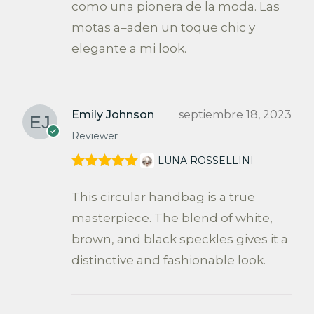
como una pionera de la moda. Las
motas a–aden un toque chic y
elegante a mi look.
Emily Johnson
septiembre 18, 2023
Reviewer
LUNA ROSSELLINI
Valorado en
5
de 5
This circular handbag is a true
masterpiece. The blend of white,
brown, and black speckles gives it a
distinctive and fashionable look.