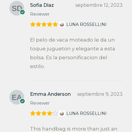
Sofia Diaz
septiembre 12, 2023
Reviewer
LUNA ROSSELLINI
Valorado en
5
de 5
El pelo de vaca moteado le da un
toque jugueton y elegante a esta
bolsa. Es la personificacion del
estilo.
Emma Anderson
septiembre 9, 2023
Reviewer
LUNA ROSSELLINI
Valorado
en
4
de 5
This handbag is more than just an