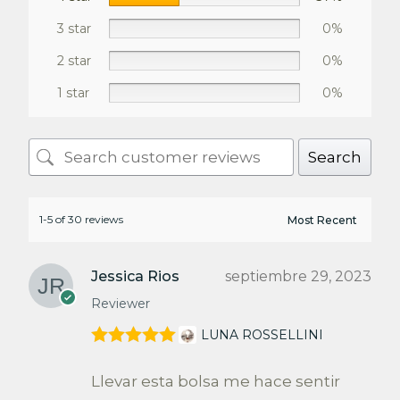
3 star
0%
2 star
0%
1 star
0%
Search
1-5 of 30 reviews
Jessica Rios
septiembre 29, 2023
Reviewer
LUNA ROSSELLINI
Valorado en
5
de 5
Llevar esta bolsa me hace sentir