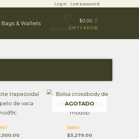
Log in
Lost password
$
0.00
Bags & Wallets
GIFTCARD
AGOTADO
alorado
Valorado
3,500.00
$
3,279.00
en
en