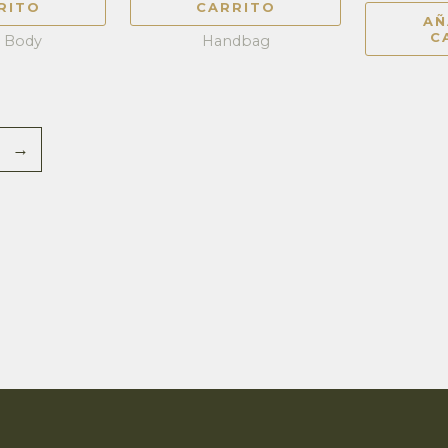
RITO
CARRITO
AÑ
C
s Body
Handbag
→