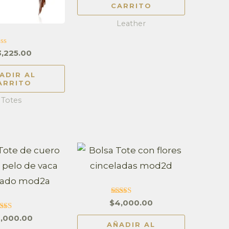
5
CARRITO
Leather
lorado
3,225.00
ADIR AL
ARRITO
Totes
Valorado
$
4,000.00
en
4.63
lorado en
,000.00
de 5
4.83
AÑADIR AL