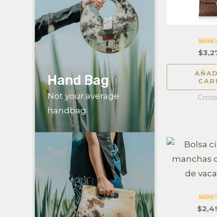
Hand Bag
Not your average
Valor
$
3,2
4.
handbag
de
AÑAD
CAR
Cros
Valo
$
2,4
e