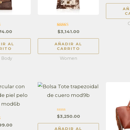
AÑ
C
C
ado en
Valorado en
74.00
$
3,141.00
77
4.87
 5
de 5
IR AL
AÑADIR AL
RITO
CARRITO
s Body
Women
Valorado
$
3,250.00
en
0
rado
99.00
de
n
AÑADIR AL