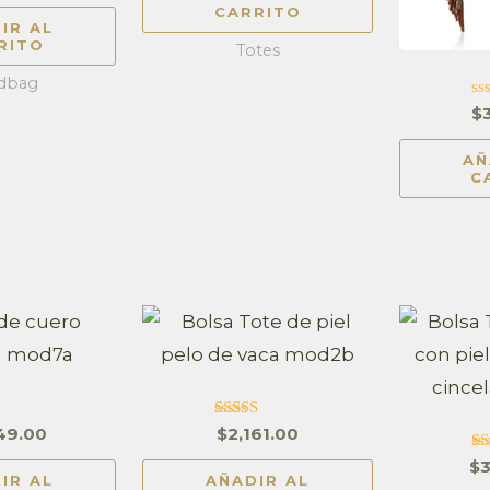
5
63
CARRITO
 5
IR AL
RITO
Totes
dbag
Va
$
en
0
de
AÑ
5
C
ado
Valorado en
49.00
$
2,161.00
4.87
de 5
Va
$
3
IR AL
AÑADIR AL