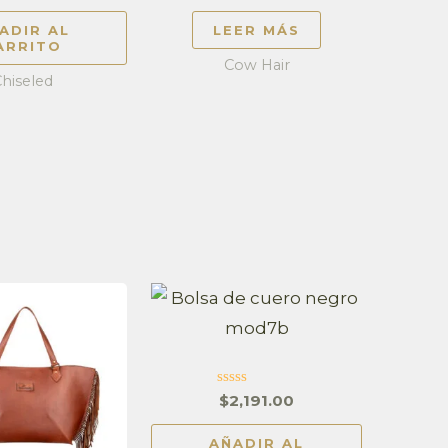
4.63
4.76
de 5
de 5
ADIR AL
LEER MÁS
ARRITO
Cow Hair
hiseled
Valorado
$
2,191.00
en
0
de
AÑADIR AL